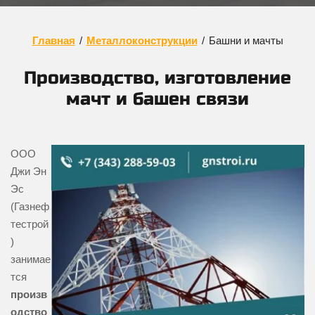
Главная
/
Металлоконструкции
/
Башни и мачты
Производство, изготовление
мачт и башен связи
ООО
Джи Эн
Эс
(Газнеф
тестрой
)
занимае
тся
произв
одство