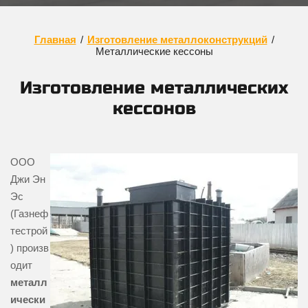
Главная
/
Изготовление металлоконструкций
/
Металлические кессоны
Изготовление металлических
кессонов
ООО
Джи Эн
Эс
(Газнеф
тестрой
) произв
одит
металл
ически